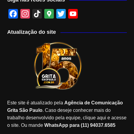
F
In
Ti
G
T
Y
a
st
k
o
wi
o
c
a
T
o
tt
u
Atualização do site
e
gr
o
gl
er
T
b
a
k
e
u
o
m
M
b
o
a
e
k
p
C
s
h
a
Este site é atualizado pela
Agência de Comunicação
n
Grita São Paulo
. Caso deseje conhecer mais do
n
trabalho desenvolvido pela equipe, clique aqui e acesse
o site. Ou mande
WhatsApp para (11) 94037.6585
el