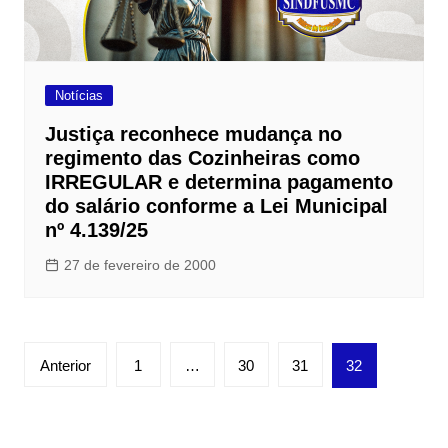
Notícias
Justiça reconhece mudança no
regimento das Cozinheiras como
IRREGULAR e determina pagamento
do salário conforme a Lei Municipal
nº 4.139/25
27 de fevereiro de 2000
Paginação
Anterior
1
…
30
31
32
de
posts