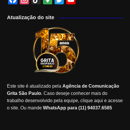
a
st
k
o
wi
o
c
a
T
o
tt
u
Atualização do site
e
gr
o
gl
er
T
b
a
k
e
u
o
m
M
b
o
a
e
k
p
C
s
h
a
Este site é atualizado pela
Agência de Comunicação
n
Grita São Paulo
. Caso deseje conhecer mais do
n
trabalho desenvolvido pela equipe, clique aqui e acesse
o site. Ou mande
WhatsApp para (11) 94037.6585
el