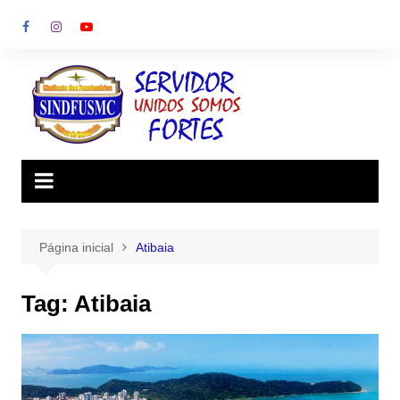
Ir
para
o
conteúdo
Página inicial
Atibaia
Tag:
Atibaia