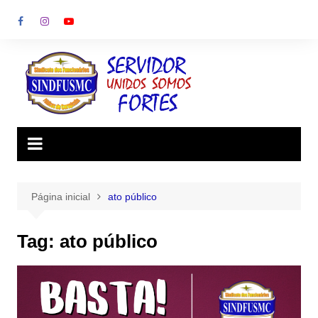
Ir
para
o
conteúdo
Página inicial
ato público
Tag:
ato público