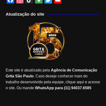
a
st
k
o
wi
o
c
a
T
o
tt
u
Atualização do site
e
gr
o
gl
er
T
b
a
k
e
u
o
m
M
b
o
a
e
k
p
C
s
h
a
Este site é atualizado pela
Agência de Comunicação
n
Grita São Paulo
. Caso deseje conhecer mais do
n
trabalho desenvolvido pela equipe, clique aqui e acesse
o site. Ou mande
WhatsApp para (11) 94037.6585
el