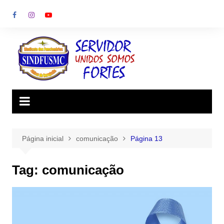
Ir
para
o
conteúdo
Página inicial
comunicação
Página 13
Tag:
comunicação