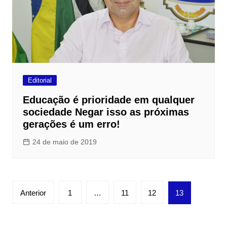
Editorial
Educação é prioridade em qualquer
sociedade Negar isso as próximas
gerações é um erro!
24 de maio de 2019
Paginação
Anterior
1
…
11
12
13
de
posts