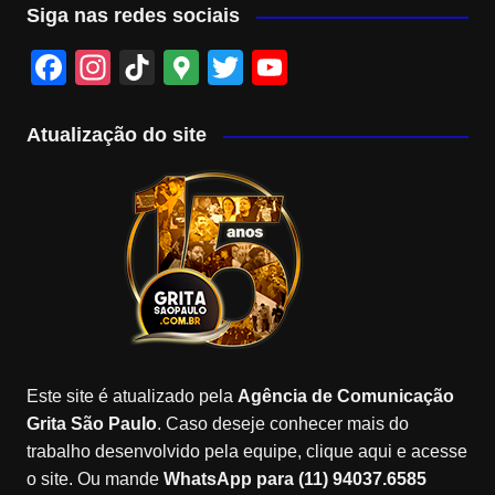
Siga nas redes sociais
F
In
Ti
G
T
Y
a
st
k
o
wi
o
c
a
T
o
tt
u
Atualização do site
e
gr
o
gl
er
T
b
a
k
e
u
o
m
M
b
o
a
e
k
p
C
s
h
a
Este site é atualizado pela
Agência de Comunicação
n
Grita São Paulo
. Caso deseje conhecer mais do
n
trabalho desenvolvido pela equipe, clique aqui e acesse
o site. Ou mande
WhatsApp para (11) 94037.6585
el