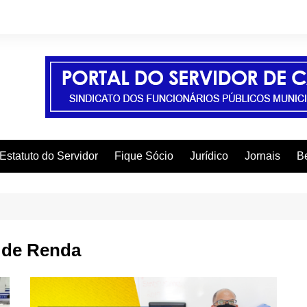
Estatuto do Servidor
Fique Sócio
Jurídico
Jornais
Be
A
C
C
 de Renda
C
E
F