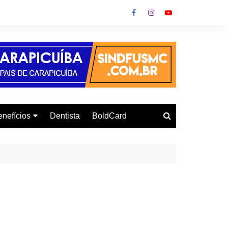
nefícios
Dentista
BoldCard
utoescola
urso de Informática
onvênio Gás
urso de Inglês
letrodomésticos
armácia