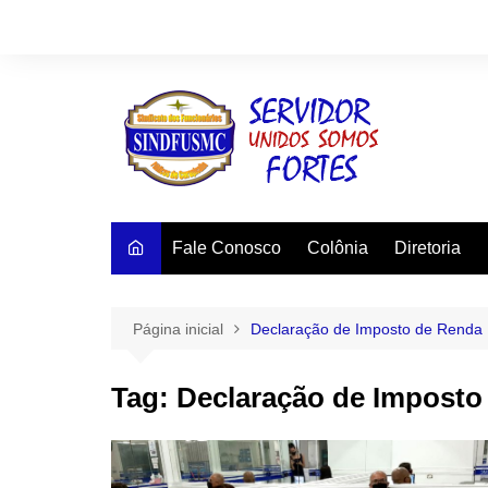
Ir
para
o
conteúdo
Fale Conosco
Colônia
Diretoria
Página inicial
Declaração de Imposto de Renda
Tag:
Declaração de Imposto