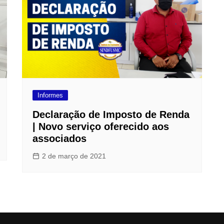
F
L
R
M
M
N
Informes
O
Declaração de Imposto de Renda
Ó
| Novo serviço oferecido aos
associados
S
2 de março de 2021