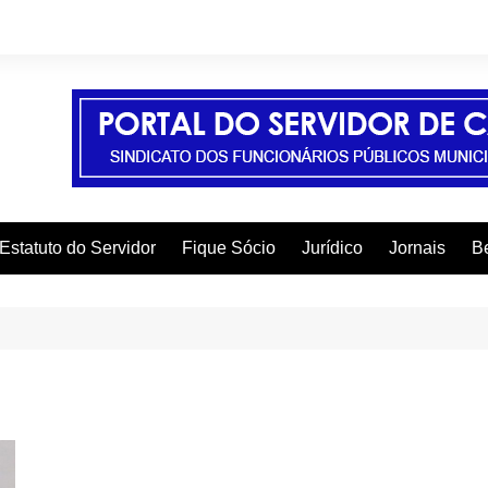
Estatuto do Servidor
Fique Sócio
Jurídico
Jornais
Be
A
C
C
C
E
F