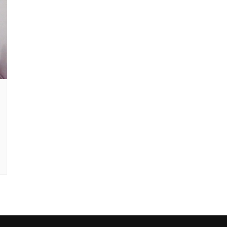
F
L
R
M
M
N
O
Ó
S