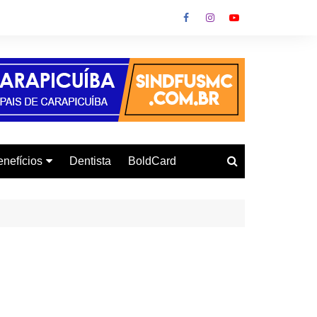
nefícios
Dentista
BoldCard
utoescola
urso de Informática
onvênio Gás
urso de Inglês
letrodomésticos
armácia