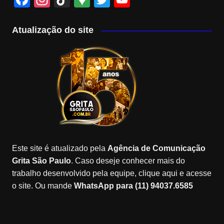
a
st
k
o
wi
o
c
a
T
o
tt
u
Atualização do site
e
gr
o
gl
er
T
b
a
k
e
u
o
m
M
b
o
a
e
k
p
C
s
h
a
Este site é atualizado pela
Agência de Comunicação
n
Grita São Paulo
. Caso deseje conhecer mais do
n
trabalho desenvolvido pela equipe, clique aqui e acesse
o site. Ou mande
WhatsApp para (11) 94037.6585
el