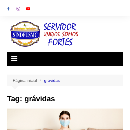
Ir
para
o
conteúdo
Página inicial
grávidas
Tag:
grávidas