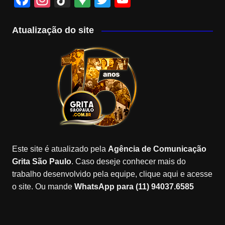
a
st
k
o
wi
o
c
a
T
o
tt
u
Atualização do site
e
gr
o
gl
er
T
b
a
k
e
u
o
m
M
b
o
a
e
k
p
C
s
h
a
Este site é atualizado pela
Agência de Comunicação
n
Grita São Paulo
. Caso deseje conhecer mais do
n
trabalho desenvolvido pela equipe, clique aqui e acesse
o site. Ou mande
WhatsApp para (11) 94037.6585
el