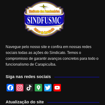
Navegue pelo nosso site e confira em nossas redes
sociais todas as ações do Sindicato. Temos o
compromisso de garantir avanços concretos para todo o
funcionalismo de Carapicuíba.
Siga nas redes sociais
F
In
Ti
G
T
Y
a
st
k
o
wi
o
c
a
T
o
tt
u
Atualização do site