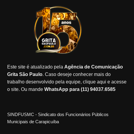
e
gr
o
gl
er
T
b
a
k
e
u
o
m
M
b
o
a
e
k
p
C
s
h
a
Este site é atualizado pela
Agência de Comunicação
n
Grita São Paulo
. Caso deseje conhecer mais do
n
trabalho desenvolvido pela equipe, clique aqui e acesse
o site. Ou mande
WhatsApp para (11) 94037.6585
el
SINDFUSMC - Sindicato dos Funcionários Públicos
Municipais de Carapicuíba