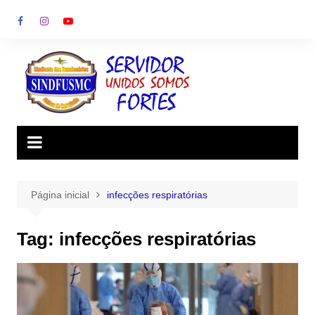
Ir
para
o
conteúdo
Página inicial
infecções respiratórias
Tag:
infecções respiratórias