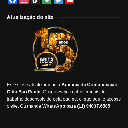
a
st
k
o
wi
o
c
a
T
o
tt
u
Atualização do site
e
gr
o
gl
er
T
b
a
k
e
u
o
m
M
b
o
a
e
k
p
C
s
h
a
Este site é atualizado pela
Agência de Comunicação
n
Grita São Paulo
. Caso deseje conhecer mais do
n
trabalho desenvolvido pela equipe, clique aqui e acesse
o site. Ou mande
WhatsApp para (11) 94037.6585
el