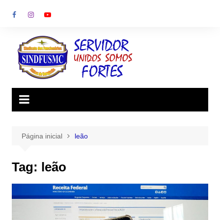
Ir
para
o
conteúdo
Página inicial
leão
Tag:
leão