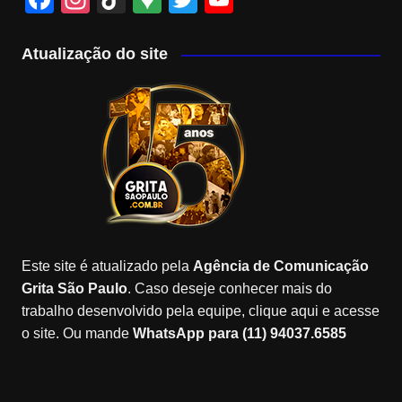
a
st
k
o
wi
o
c
a
T
o
tt
u
Atualização do site
e
gr
o
gl
er
T
b
a
k
e
u
o
m
M
b
o
a
e
k
p
C
s
h
a
Este site é atualizado pela
Agência de Comunicação
n
Grita São Paulo
. Caso deseje conhecer mais do
n
trabalho desenvolvido pela equipe, clique aqui e acesse
o site. Ou mande
WhatsApp para (11) 94037.6585
el