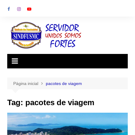
Ir
para
o
conteúdo
Página inicial
pacotes de viagem
Tag:
pacotes de viagem