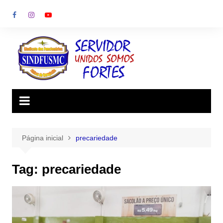
Ir
para
o
conteúdo
Página inicial
precariedade
Tag:
precariedade