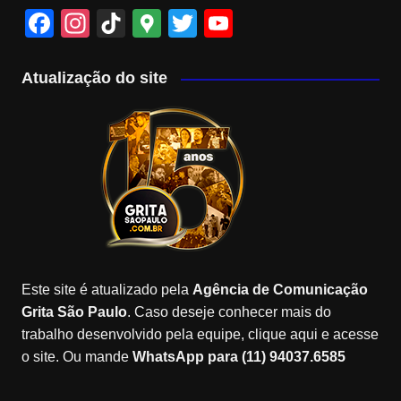
F
In
Ti
G
T
Y
a
st
k
o
wi
o
c
a
T
o
tt
u
Atualização do site
e
gr
o
gl
er
T
b
a
k
e
u
o
m
M
b
o
a
e
k
p
C
s
h
a
Este site é atualizado pela
Agência de Comunicação
n
Grita São Paulo
. Caso deseje conhecer mais do
n
trabalho desenvolvido pela equipe, clique aqui e acesse
o site. Ou mande
WhatsApp para (11) 94037.6585
el