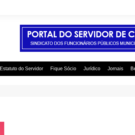
Estatuto do Servidor
Fique Sócio
Jurídico
Jornais
Be
A
C
C
C
E
F