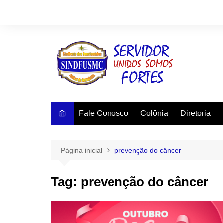
Ir
para
o
conteúdo
Fale Conosco
Colônia
Diretoria
Página inicial
prevenção do câncer
Tag:
prevenção do câncer