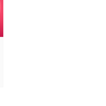
F
L
R
M
M
N
O
Ó
S