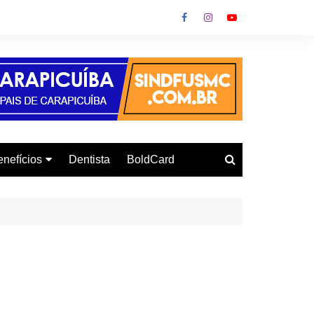
nefícios
Dentista
BoldCard
utoescola
urso de Informática
onvênio Gás
urso de Inglês
letrodomésticos
armácia