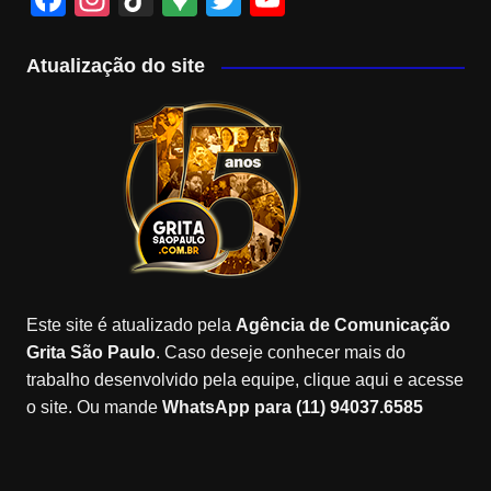
a
st
k
o
wi
o
c
a
T
o
tt
u
Atualização do site
e
gr
o
gl
er
T
b
a
k
e
u
o
m
M
b
o
a
e
k
p
C
s
h
a
Este site é atualizado pela
Agência de Comunicação
n
Grita São Paulo
. Caso deseje conhecer mais do
n
trabalho desenvolvido pela equipe, clique aqui e acesse
o site. Ou mande
WhatsApp para (11) 94037.6585
el