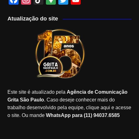
a
st
k
o
wi
o
c
a
T
o
tt
u
Atualização do site
e
gr
o
gl
er
T
b
a
k
e
u
o
m
M
b
o
a
e
k
p
C
s
h
a
Este site é atualizado pela
Agência de Comunicação
n
Grita São Paulo
. Caso deseje conhecer mais do
n
trabalho desenvolvido pela equipe, clique aqui e acesse
o site. Ou mande
WhatsApp para (11) 94037.6585
el