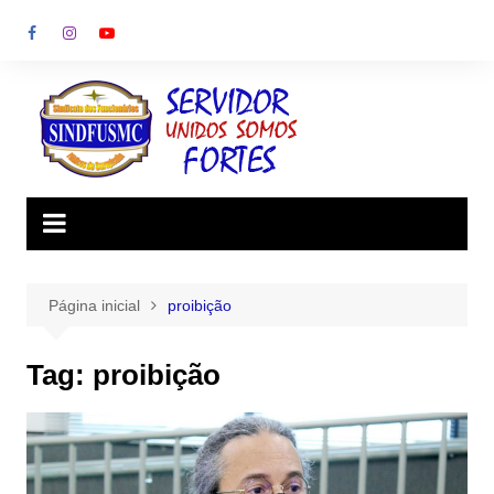
Ir
para
o
conteúdo
Página inicial
proibição
Tag:
proibição