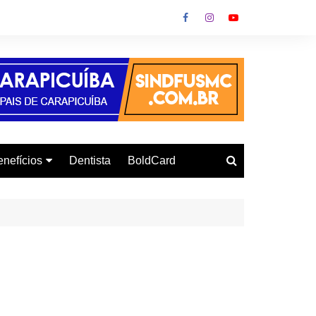
nefícios
Dentista
BoldCard
utoescola
urso de Informática
onvênio Gás
urso de Inglês
letrodomésticos
armácia