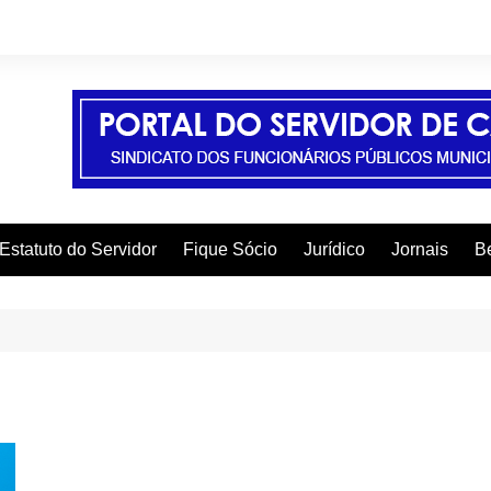
Estatuto do Servidor
Fique Sócio
Jurídico
Jornais
Be
A
C
C
C
E
F