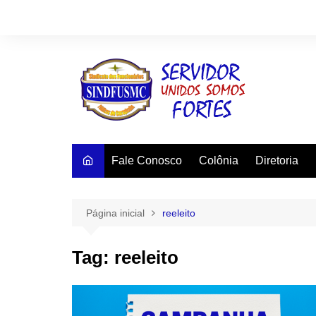
Ir
para
o
conteúdo
Fale Conosco
Colônia
Diretoria
Página inicial
reeleito
Tag:
reeleito