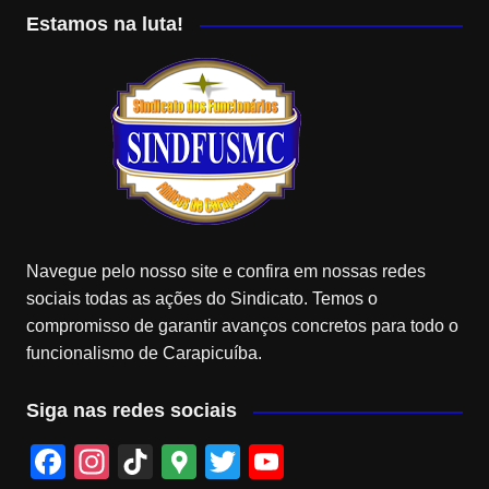
Estamos na luta!
Navegue pelo nosso site e confira em nossas redes
sociais todas as ações do Sindicato. Temos o
compromisso de garantir avanços concretos para todo o
funcionalismo de Carapicuíba.
Siga nas redes sociais
F
In
Ti
G
T
Y