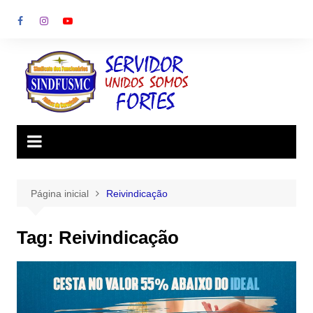
Ir
para
o
conteúdo
Página inicial
Reivindicação
Tag:
Reivindicação