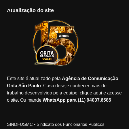
a
st
k
o
wi
o
c
a
T
o
tt
u
Atualização do site
e
gr
o
gl
er
T
b
a
k
e
u
o
m
M
b
o
a
e
k
p
C
s
h
a
Este site é atualizado pela
Agência de Comunicação
n
Grita São Paulo
. Caso deseje conhecer mais do
n
trabalho desenvolvido pela equipe, clique aqui e acesse
o site. Ou mande
WhatsApp para (11) 94037.6585
el
SINDFUSMC - Sindicato dos Funcionários Públicos