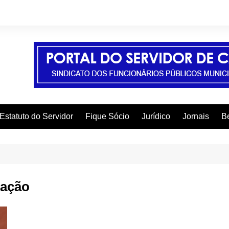
Estatuto do Servidor
Fique Sócio
Jurídico
Jornais
Be
A
C
C
ração
C
E
F