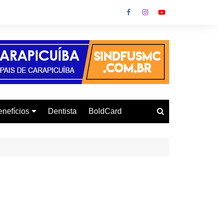
nefícios
Dentista
BoldCard
utoescola
urso de Informática
onvênio Gás
urso de Inglês
letrodomésticos
armácia