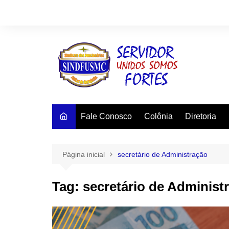
Ir
para
o
conteúdo
Fale Conosco
Colônia
Diretoria
Página inicial
secretário de Administração
Tag:
secretário de Administ