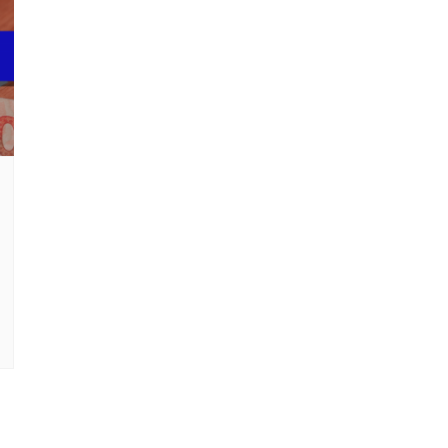
F
L
R
M
M
N
O
Ó
S