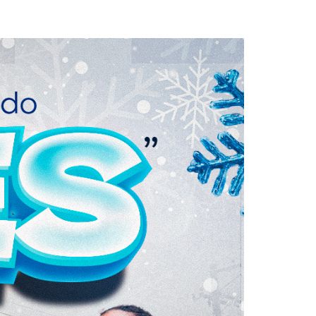
loriculturas
inha de Crédito
oupas e Moda
aterial de Construção
afisa Turismo
ivalmix
dontologia
tica
upermercado