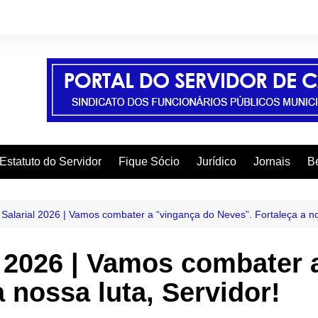
Estatuto do Servidor
Fique Sócio
Jurídico
Jornais
Be
A
C
alarial 2026 | Vamos combater a “vingança do Neves”. Fortaleça a nos
C
 2026 | Vamos combater 
C
 nossa luta, Servidor!
E
F