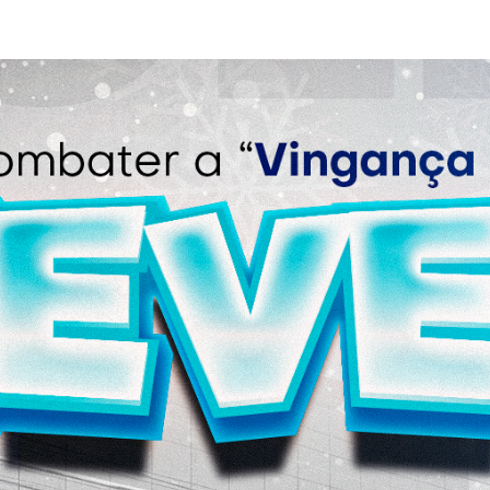
F
L
R
M
M
N
O
Ó
S