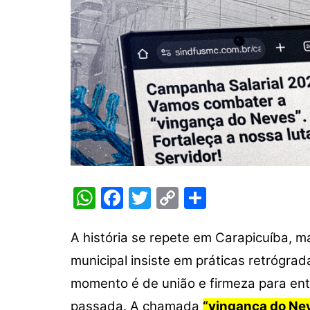
W
F
T
C
S
h
a
w
o
h
at
c
itt
p
ar
A história se repete em Carapicuíba, m
s
e
er
y
e
municipal insiste em práticas retrógra
A
b
Li
momento é de união e firmeza para ent
p
o
n
passada. A chamada
“vingança do Ne