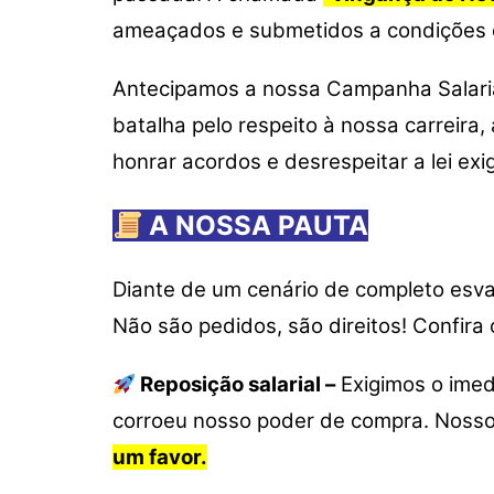
p
o
k
ameaçados e submetidos a condições d
k
Antecipamos a nossa Campanha Salaria
batalha pelo respeito à nossa carreira
honrar acordos e desrespeitar a lei exi
A NOSSA PAUTA
Diante de um cenário de completo esva
Não são pedidos, são direitos! Confir
Reposição salarial –
Exigimos o imed
corroeu nosso poder de compra. Nosso 
um favor.