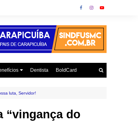
nefícios
Dentista
BoldCard
utoescola
urso de Informática
sa luta, Servidor!
onvênio Gás
a “vingança do
urso de Inglês
letrodomésticos
armácia