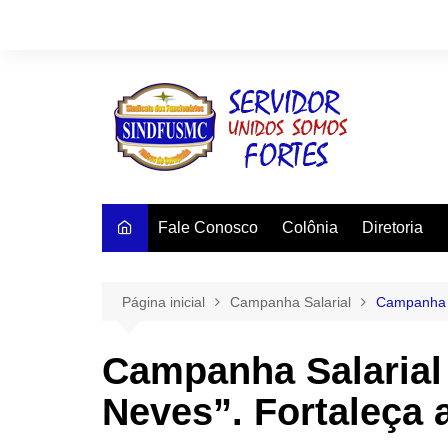
Ir
para
o
conteúdo
Fale Conosco
Colônia
Diretoria
Página inicial
Campanha Salarial
Campanha S
Campanha Salarial
Neves”. Fortaleça a