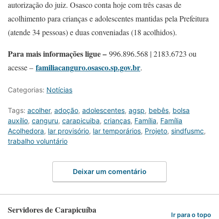
autorização do juiz. Osasco conta hoje com três casas de
acolhimento para crianças e adolescentes mantidas pela Prefeitura
(atende 34 pessoas) e duas conveniadas (18 acolhidos).
Para mais informações ligue –
996.896.568 | 2183.6723 ou
familiacanguro.osasco.sp.gov.br
acesse –
.
Categorias:
Notícias
Tags:
acolher
,
adoção
,
adolescentes
,
agsp
,
bebês
,
bolsa
auxílio
,
canguru
,
carapicuiba
,
crianças
,
Família
,
Família
Acolhedora
,
lar provisório
,
lar temporários
,
Projeto
,
sindfusmc
,
trabalho voluntário
Deixar um comentário
Servidores de Carapicuíba
Ir para o topo