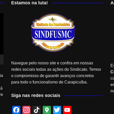
Estamos na luta!
A
Navegue pelo nosso site e confira em nossas
E
redes sociais todas as ações do Sindicato. Temos
C
ia
o compromisso de garantir avanços concretos
c
para todo o funcionalismo de Carapicuíba.
e
Já
m
re
Siga nas redes sociais
F
In
Ti
G
T
Y