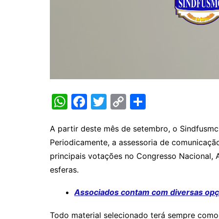
W
F
T
C
S
h
a
w
o
h
at
c
itt
p
ar
A partir deste mês de setembro, o Sindfusmc 
Periodicamente, a assessoria de comunicação
s
e
er
y
e
principais votações no Congresso Nacional, A
A
b
Li
esferas.
p
o
n
p
o
k
Associados contam com diversas op
k
Todo material selecionado terá sempre como 