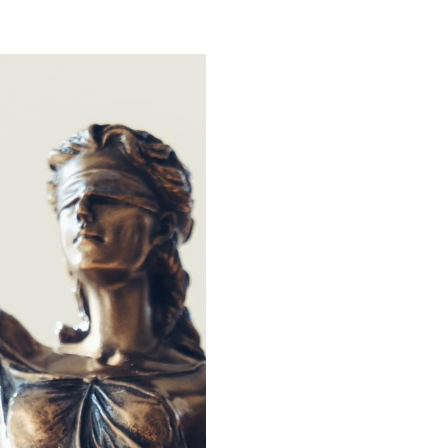
loriculturas
inha de Crédito
oupas e Moda
aterial de Construção
afisa Turismo
ivalmix
dontologia
tica
upermercado