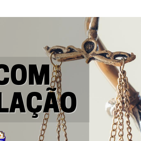
F
L
R
M
M
N
O
Ó
S