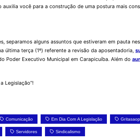
auxilia você para a construção de uma postura mais consci
es, separamos alguns assuntos que estiveram em pauta ne
a última terça (1º) referente a revisão da aposentadoria,
s
o Poder Executivo Municipal em Carapicuíba. Além do
au
a Legislação”!
Comunicação
Em Dia Com A Legislação
Gritasaop
Servidores
Sindicalismo