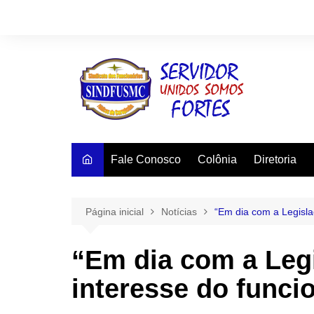
Ir
para
o
conteúdo
Fale Conosco
Colônia
Diretoria
Página inicial
Notícias
“Em dia com a Legisla
“Em dia com a Leg
interesse do funci