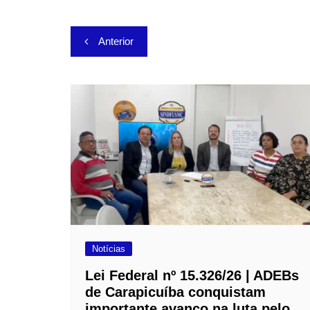
p
o
n
Navegação
p
o
k
Anterior
k
de
Post
Notícias
Lei Federal nº 15.326/26 | ADEBs
de Carapicuíba conquistam
importante avanço na luta pelo