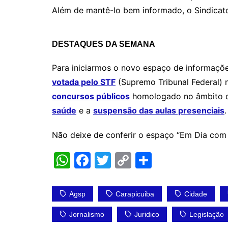
Além de mantê-lo bem informado, o Sindicato 
DESTAQUES DA SEMANA
Para iniciarmos o novo espaço de informaçõ
votada pelo STF
(Supremo Tribunal Federal) n
concursos públicos
homologado no âmbito d
saúde
e a
suspensão das aulas presenciais
.
Não deixe de conferir o espaço “Em Dia com 
W
F
T
C
S
h
a
w
o
h
at
c
itt
p
ar
Agsp
Carapicuiba
Cidade
s
e
er
y
e
Jornalismo
Juridico
Legislação
A
b
Li