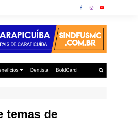
nefícios
Dentista
BoldCard
utoescola
urso de Informática
onvênio Gás
e temas de
urso de Inglês
letrodomésticos
armácia