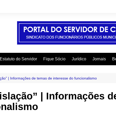
Estatuto do Servidor
Fique Sócio
Jurídico
Jornais
Be
A
C
ção” | Informações de temas de interesse do funcionalismo
C
islação” | Informações d
C
onalismo
E
F