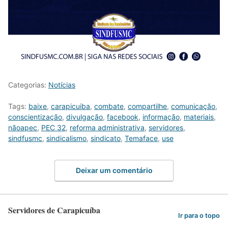
Categorias:
Notícias
Tags:
baixe
,
carapicuiba
,
combate
,
compartilhe
,
comunicação
,
conscientização
,
divulgação
,
facebook
,
informação
,
materiais
,
nãoapec
,
PEC 32
,
reforma administrativa
,
servidores
,
sindfusmc
,
sindicalismo
,
sindicato
,
Temaface
,
use
Deixar um comentário
Servidores de Carapicuíba
Ir para o topo