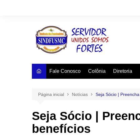
Ir
para
o
conteúdo
Fale Conosco
Colônia
Diretoria
Página inicial
Notícias
Seja Sócio | Preencha 
Seja Sócio | Preenc
benefícios