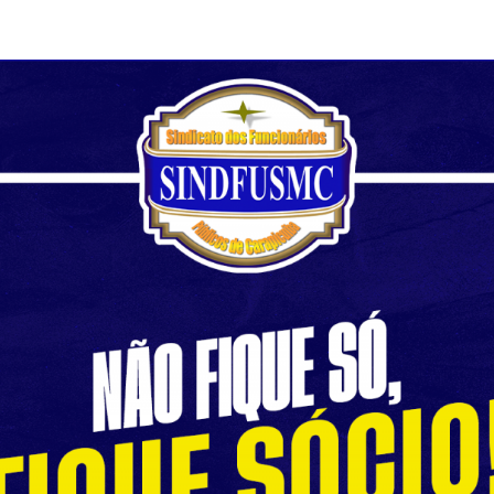
F
L
R
M
M
N
O
Ó
S