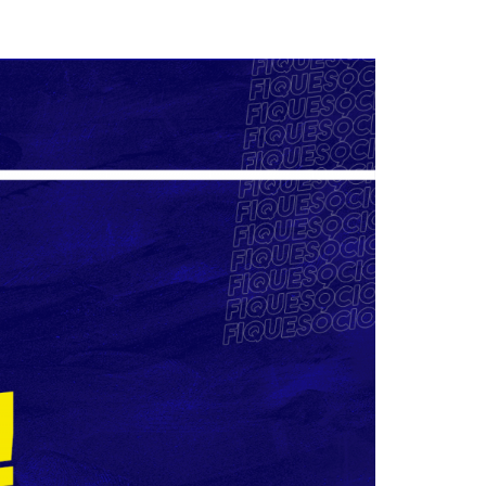
loriculturas
inha de Crédito
oupas e Moda
aterial de Construção
afisa Turismo
ivalmix
dontologia
tica
upermercado