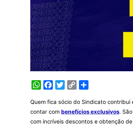
W
F
T
C
S
h
a
w
o
h
at
c
itt
p
ar
Quem fica sócio do Sindicato contribui
s
e
er
y
e
contar com
benefícios exclusivos
. São
A
b
Li
com incríveis descontos e obtenção d
p
o
n