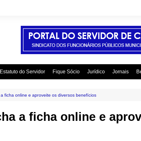
Estatuto do Servidor
Fique Sócio
Jurídico
Jornais
Be
A
C
a ficha online e aproveite os diversos benefícios
C
ha a ficha online e apro
C
E
F