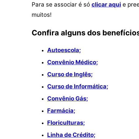
Para se associar é só
clicar aqui
e pree
p
o
k
muitos!
k
Confira alguns dos benefício
Autoescola;
Co
nvênio Médico;
Curso de Inglês;
Curso de Informática;
Convênio Gás;
Farmácia;
Floriculturas;
Linha de Crédito;