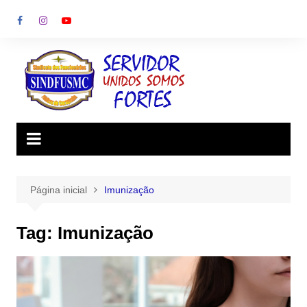
Ir
para
o
conteúdo
Página inicial
Imunização
Tag:
Imunização