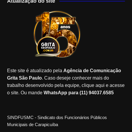
c
a
T
o
tt
u
Atualização do site
e
gr
o
gl
er
T
b
a
k
e
u
o
m
M
b
o
a
e
k
p
C
s
h
a
Este site é atualizado pela
Agência de Comunicação
n
Grita São Paulo
. Caso deseje conhecer mais do
n
trabalho desenvolvido pela equipe, clique aqui e acesse
o site. Ou mande
WhatsApp para (11) 94037.6585
el
SINDFUSMC - Sindicato dos Funcionários Públicos
Municipais de Carapicuíba