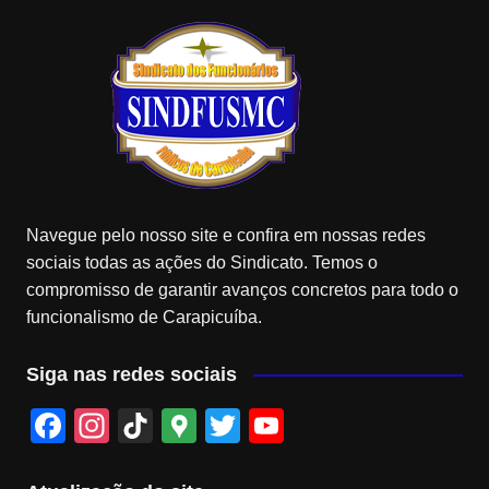
Navegue pelo nosso site e confira em nossas redes
sociais todas as ações do Sindicato. Temos o
compromisso de garantir avanços concretos para todo o
funcionalismo de Carapicuíba.
Siga nas redes sociais
F
In
Ti
G
T
Y
a
st
k
o
wi
o