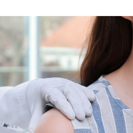
F
L
R
M
M
N
O
Ó
S