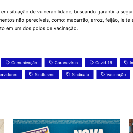
s em situação de vulnerabilidade, buscando garantir a seg
entos não perecíveis, como: macarrão, arroz, feijão, leite
nto em um dos polos de vacinação.
Comunicação
Coronavírus
Covid-19
I
ervidores
Sindfusmc
Sindicato
Vacinação