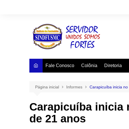
Ir
para
o
conteúdo
Fale Conosco
Colônia
Diretoria
Página inicial
Informes
Carapicuíba inicia no
Carapicuíba inicia 
de 21 anos