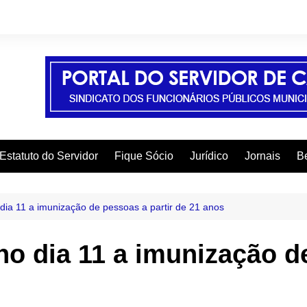
Estatuto do Servidor
Fique Sócio
Jurídico
Jornais
Be
A
C
 dia 11 a imunização de pessoas a partir de 21 anos
C
no dia 11 a imunização d
C
E
F