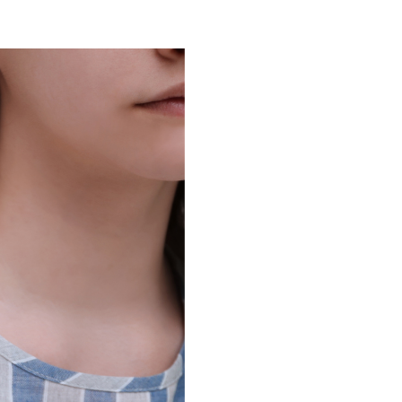
loriculturas
inha de Crédito
oupas e Moda
aterial de Construção
afisa Turismo
ivalmix
dontologia
tica
upermercado