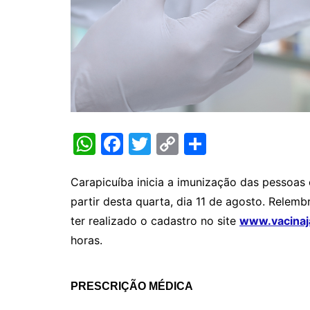
W
F
T
C
S
h
a
w
o
h
at
c
itt
p
ar
Carapicuíba inicia a imunização das pessoas 
partir desta quarta, dia 11 de agosto. Rele
s
e
er
y
e
ter realizado o cadastro no site
www.vacinaj
A
b
Li
horas.
p
o
n
p
o
k
PRESCRIÇÃO MÉDICA
k