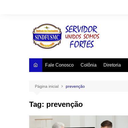
Ir
para
o
conteúdo
Fale Conosco
Colônia
Diretoria
Página inicial
prevenção
Tag:
prevenção