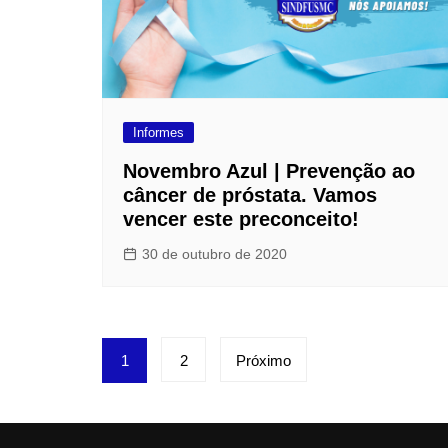
Informes
Novembro Azul | Prevenção ao
câncer de próstata. Vamos
vencer este preconceito!
30 de outubro de 2020
Paginação
1
2
Próximo
de
posts