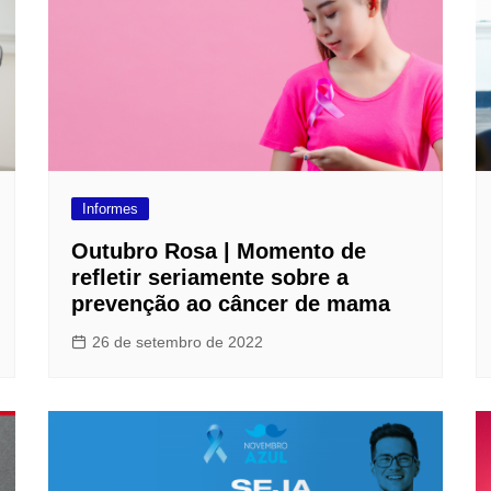
F
L
R
M
M
N
Informes
O
Outubro Rosa | Momento de
Ó
refletir seriamente sobre a
prevenção ao câncer de mama
S
26 de setembro de 2022