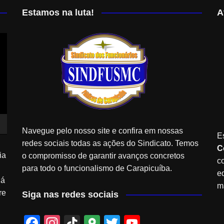
Estamos na luta!
A
Navegue pelo nosso site e confira em nossas
E
redes sociais todas as ações do Sindicato. Temos
C
ia
o compromisso de garantir avanços concretos
c
para todo o funcionalismo de Carapicuíba.
e
Já
m
re
Siga nas redes sociais
F
In
Ti
G
T
Y