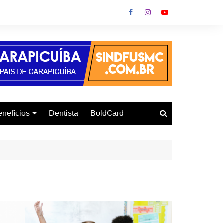
nefícios
Dentista
BoldCard
utoescola
urso de Informática
onvênio Gás
urso de Inglês
letrodomésticos
armácia