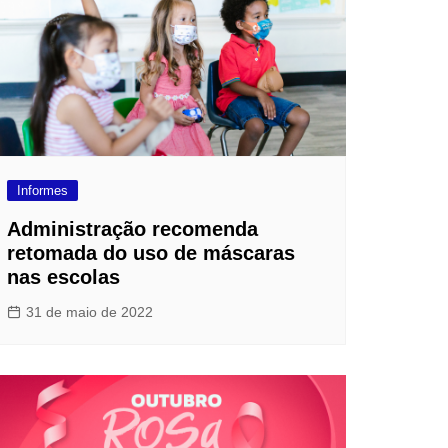
loriculturas
inha de Crédito
oupas e Moda
aterial de Construção
afisa Turismo
ivalmix
Informes
dontologia
Administração recomenda
tica
retomada do uso de máscaras
nas escolas
upermercado
31 de maio de 2022