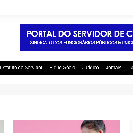
Estatuto do Servidor
Fique Sócio
Jurídico
Jornais
Be
A
C
C
C
E
F