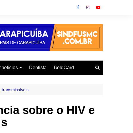
nefícios
Dentista
BoldCard
utoescola
urso de Informática
 transmissíveis
onvênio Gás
cia sobre o HIV e
urso de Inglês
is
letrodomésticos
armácia