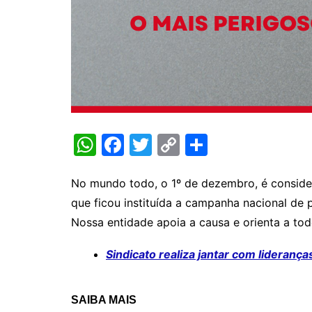
W
F
T
C
S
h
a
w
o
h
at
c
itt
p
ar
No mundo todo, o 1º de dezembro, é consider
que ficou instituída a campanha nacional de
s
e
er
y
e
Nossa entidade apoia a causa e orienta a tod
A
b
Li
p
o
n
Sindicato realiza jantar com liderança
p
o
k
k
SAIBA MAIS