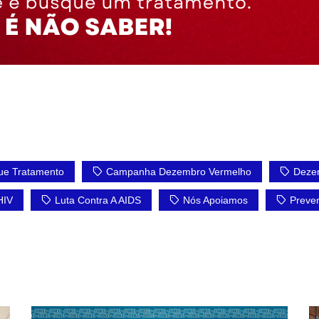
ue Tratamento
Campanha Dezembro Vermelho
Deze
HIV
Luta Contra A AIDS
Nós Apoiamos
Preve