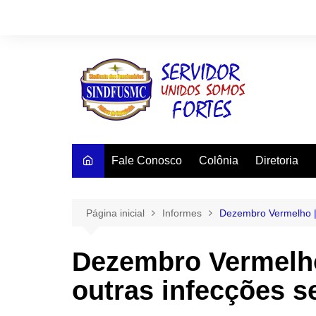
Ir
para
o
conteúdo
Fale Conosco
Colônia
Diretoria
Página inicial
Informes
Dezembro Vermelho | 
Dezembro Vermelho 
outras infecções s