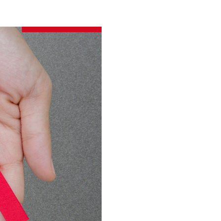
loriculturas
inha de Crédito
oupas e Moda
aterial de Construção
afisa Turismo
ivalmix
dontologia
tica
upermercado