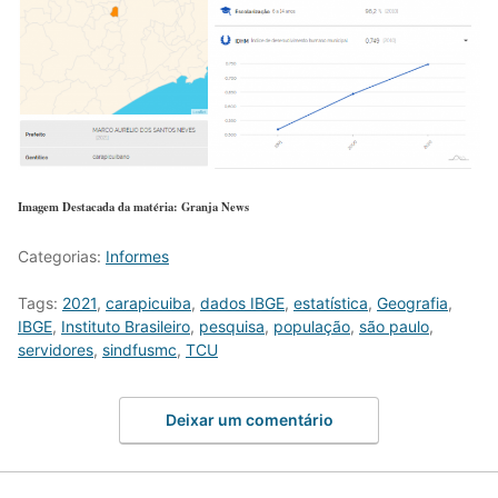
Imagem Destacada da matéria: Granja News
Categorias:
Informes
Tags:
2021
,
carapicuiba
,
dados IBGE
,
estatística
,
Geografia
,
IBGE
,
Instituto Brasileiro
,
pesquisa
,
população
,
são paulo
,
servidores
,
sindfusmc
,
TCU
Deixar um comentário