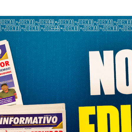
F
L
R
M
M
N
O
Ó
S