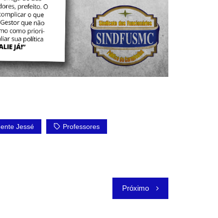
dente Jessé
Professores
Próximo