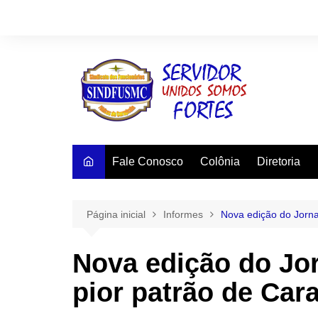
Ir
para
o
conteúdo
Fale Conosco
Colônia
Diretoria
Página inicial
Informes
Nova edição do Jorna
Nova edição do Jor
pior patrão de Car