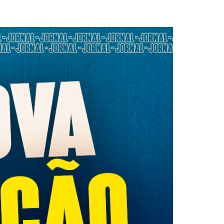
loriculturas
inha de Crédito
oupas e Moda
aterial de Construção
afisa Turismo
ivalmix
dontologia
tica
upermercado