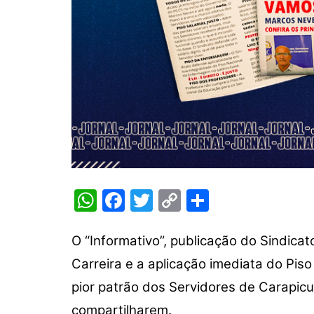
W
F
T
C
S
h
a
w
o
h
at
c
itt
p
ar
O “Informativo”, publicação do Sindica
s
e
er
y
e
Carreira e a
aplicação imediata do Pis
A
b
Li
pior patrão dos Servidores de Carapic
p
o
n
compartilharem.