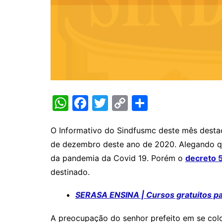
W
F
T
C
S
h
a
w
o
h
at
c
itt
p
ar
O Informativo do Sindfusmc deste mês desta
de dezembro deste ano de 2020. Alegando qu
s
e
er
y
e
da pandemia da Covid 19. Porém o
decreto 
A
b
Li
destinado.
p
o
n
p
o
k
SERASA ENSINA | Cursos gratuitos pa
k
A preocupação do senhor prefeito em se colo