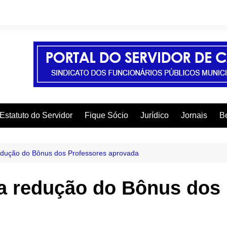
Estatuto do Servidor
Fique Sócio
Jurídico
Jornais
Be
A
C
redução do Bônus dos Professores aprovada
C
ca redução do Bônus dos
C
E
F