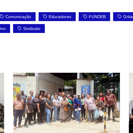
Comunicação
Educadores
FUNDEB
Grit
smo
Sindicato