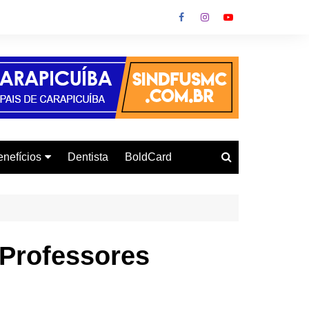
nefícios
Dentista
BoldCard
utoescola
urso de Informática
onvênio Gás
 Professores
urso de Inglês
letrodomésticos
armácia