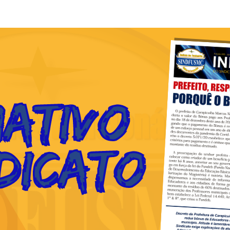
F
L
R
M
M
N
O
Ó
S