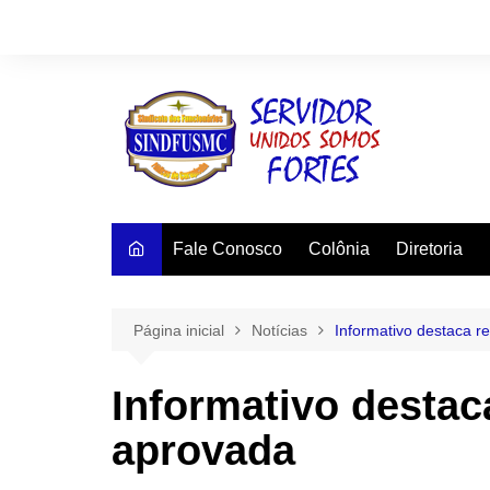
Ir
para
o
conteúdo
Fale Conosco
Colônia
Diretoria
Página inicial
Notícias
Informativo destaca 
Informativo desta
aprovada