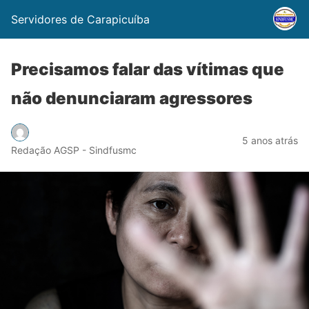
Servidores de Carapicuíba
Precisamos falar das vítimas que
não denunciaram agressores
5 anos atrás
Redação AGSP - Sindfusmc