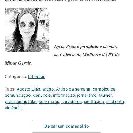
Lyvia Prais é jornalista e membro
do Coletivo de Mulheres do PT de
Minas Gerais.
Categorias:
Informes
Tags:
Agosto Lilás
,
artigo
,
Artigo da semana
,
carapicuiba
,
comunicação
,
denuncie
,
informação
,
jornalismo
,
Mulher
,
precisamos falar
,
servidoras
,
servidores
,
sindfusmc
,
sindicato
,
violência
Deixar um comentário