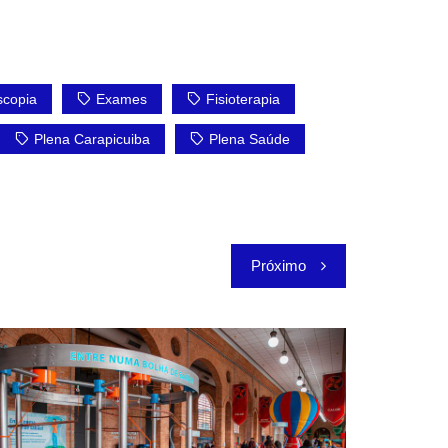
copia
Exames
Fisioterapia
Plena Carapicuiba
Plena Saúde
Próximo