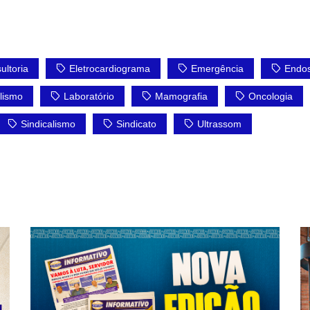
ultoria
Eletrocardiograma
Emergência
Endos
lismo
Laboratório
Mamografia
Oncologia
Sindicalismo
Sindicato
Ultrassom