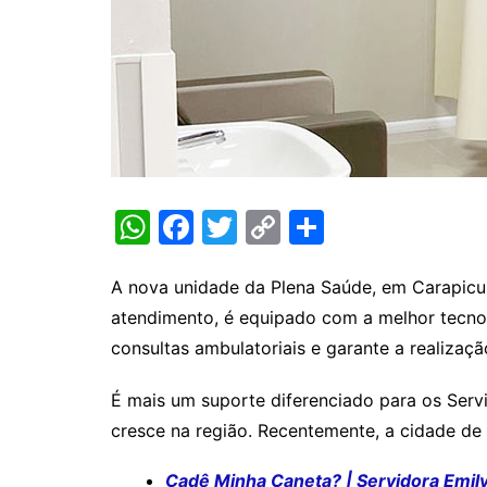
W
F
T
C
S
h
a
w
o
h
at
c
itt
p
ar
A nova unidade da Plena Saúde, em Carapicuí
atendimento, é equipado com a melhor tecno
s
e
er
y
e
consultas ambulatoriais e garante a realizaç
A
b
Li
p
o
n
É mais um suporte diferenciado para os Serv
p
o
k
cresce na região. Recentemente, a cidade d
k
Cadê Minha Caneta? | Servidora Emily