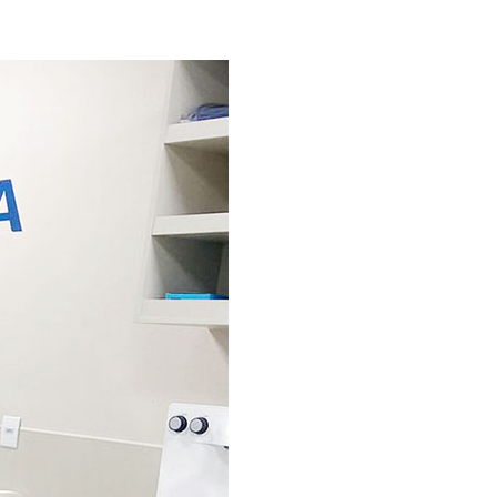
loriculturas
inha de Crédito
oupas e Moda
aterial de Construção
afisa Turismo
ivalmix
dontologia
tica
upermercado