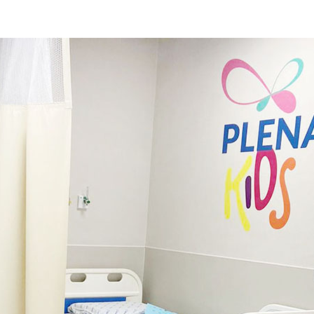
F
L
R
M
M
N
O
Ó
S