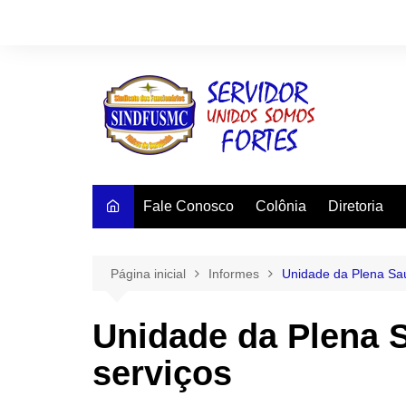
Ir
para
o
conteúdo
Fale Conosco
Colônia
Diretoria
Página inicial
Informes
Unidade da Plena Saú
Unidade da Plena 
serviços