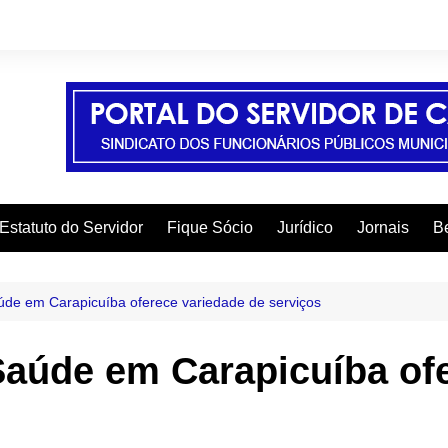
Estatuto do Servidor
Fique Sócio
Jurídico
Jornais
Be
A
C
de em Carapicuíba oferece variedade de serviços
C
Saúde em Carapicuíba ofe
C
E
F