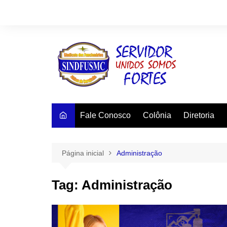
Ir
para
o
conteúdo
Fale Conosco
Colônia
Diretoria
Página inicial
Administração
Tag:
Administração