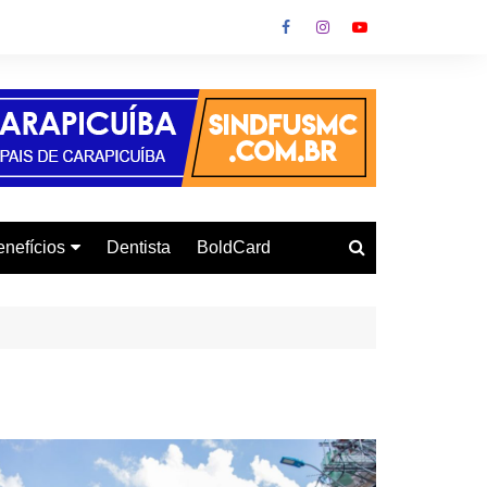
nefícios
Dentista
BoldCard
utoescola
urso de Informática
onvênio Gás
urso de Inglês
letrodomésticos
armácia