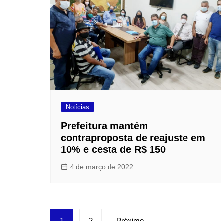
Notícias
Prefeitura mantém
contraproposta de reajuste em
10% e cesta de R$ 150
4 de março de 2022
Paginação
1
2
Próximo