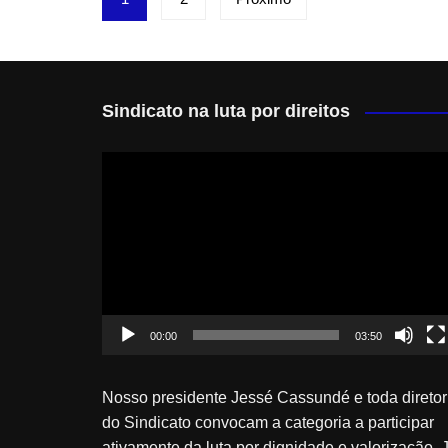
de
posts
Sindicato na luta por direitos
Tocador
de
vídeo
00:00
03:50
Nosso presidente Jessé Cassundé e toda diretor
do Sindicato convocam a categoria a participar
ativamente da luta por dignidade e valorização. 