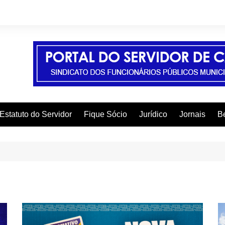
Estatuto do Servidor
Fique Sócio
Jurídico
Jornais
Be
A
C
C
C
E
F