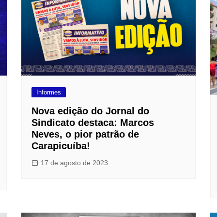
F
L
R
M
M
N
Informes
O
Nova edição do Jornal do
Ó
Sindicato destaca: Marcos
Neves, o pior patrão de
S
Carapicuíba!
17 de agosto de 2023