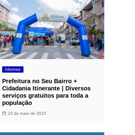
loriculturas
inha de Crédito
oupas e Moda
aterial de Construção
afisa Turismo
ivalmix
dontologia
Informes
tica
Prefeitura no Seu Bairro +
upermercado
Cidadania Itinerante | Diversos
serviços gratuitos para toda a
população
23 de maio de 2023